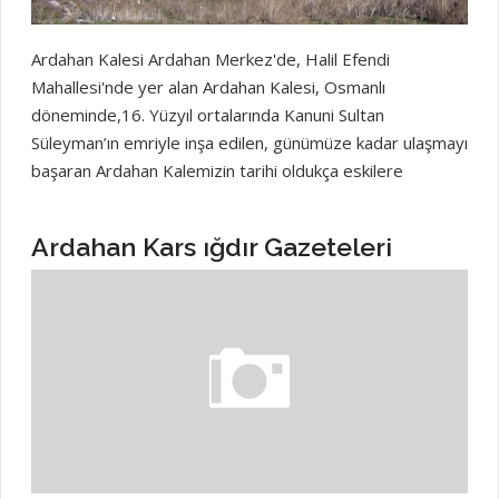
Ardahan Kalesi Ardahan Merkez'de, Halil Efendi
Mahallesi'nde yer alan Ardahan Kalesi, Osmanlı
döneminde,16. Yüzyıl ortalarında Kanuni Sultan
Süleyman’ın emriyle inşa edilen, günümüze kadar ulaşmayı
başaran Ardahan Kalemizin tarihi oldukça eskilere
dayanıyor. Kalemizin çevresinde gerçekleştirilen
prehistorik araştırmalarda eski Tunç Çağı’ na ait bulgular
Ardahan Kars ığdır Gazeteleri
elde edilmiştir. Bununla birlikte kale tarih boyunca çeşitli
krallıkların hâkimiyetine girmiştir. Tam olarak şehir
merkezimizin kuzeyindeki Halil Efendi Mahallesi ile
Ardahan Merkezini birbirinden ayıran Kura Nehrinin
hemen sol yanında yer alan Kalemiz dikdörtgen bir
mimariye sahiptir. Tarihi oldukça eskilere dayanan ve ilk
inşa evresi kesinlikle bilinmeyen Ardahan Kalesinin
Selçuklular tarafından yapıldığı ve Osmanlılar döneminde
sürekli kullanıldığı bilinmektedir. Kalenin dikdörtgen plan