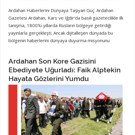
Ardahan Haberlerini Dünyaya Taşıyan Güç: Ardahan
Gazetesi Ardahan, Kars ve Iğdır'da basılı gazetecilikle ilk
tanışma, 1800'lü yıllarda Rusların bölgeye getirdiği
yayınlarla gerçekleşti. Ancak dijitalleşen dünyada bu
bölgenin haberlerini dünyaya duyurma misyonunu
üstlenen isim Mehmet Ali Arslan oldu. Doğu bölgesinin,
özellikle de Ardahan, Kars ve Iğdır'ın ilk internet
Ardahan Son Kore Gazisini
gazetelerini kuran Mehmet Ali Arslan, 1995 yılında bu
Ebediyete Uğurladı: Faik Alptekin
bölgelerin sesini tüm dünyaya duyurdu Ardahan Gazetesi
Hayata Gözlerini Yumdu
de, Mehmet Ali Arslan'ın liderliğindeki bu köklü yayıncılık
anlayışının bir parçası olarak faaliyet göstermektedir.
Güçlü internet altyapımız sayesinde Ardahan'ın nabzını
tutan tüm haberleri, Ardahan Gazetesi aracılığıyla dünya
genelindeki okuyucularımıza ulaştırmaya devam ediyoruz.
Ardahan'ın ve çevresinin güncel gelişmelerini, sıcak
olaylarını ve önemli duyurularını kaçırmamak için bizi
takipte kalın! Ardahanın Haberleri Ardahan Gazetesi