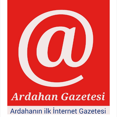
Karayuluk , sevenlerine seslenerek gönül dostlarına olan
sevgisini ifade etti. "En güzel yanım yazlarım, kış aylarım
sizleri çok seviyorum gönül dostlarım" diyerek
hayranlarına duygusal bir mesaj gönderdi. Kendisini bir
ozan torunu olarak tanımlayan ve sanatına layık olmaya
çalıştığını belirten Karayuluk, söz ve müziği kendisine ait
olan eserleriyle ilgili de ipuçları verdi. "Sözü müziği bana
ait olan eserlerim tabii ki sizler için" diyen sanatçı, gel...