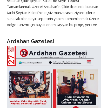
Ardahan Çıldır Şeytan Kalesi'ne Seyir Tepesi
Tamamlanmak Üzere! Ardahan'ın Çıldır ilçesinde bulunan
tarihi Şeytan Kalesi'nin eşsiz manzarasını ziyaretçilere
sunacak olan seyir tepesinin yapımı tamamlanmak üzere.
Bölge turizmi için büyük önem taşıyan bu proje, yerli ve
yabancı turistlerin kaleyi daha rahat ve güvenli bir şekilde
gözlemlemesine olanak sağlayacak Çıldır Gölü'ne
Ardahan Gazetesi
yakınlığıyla da bilinen Şeytan Kalesi, Urartular
döneminden kalma olduğu düşünülen ve gizemli
hikayeleriyle dikkat çeken bir yapı. Yeni seyir tepesi
sayesinde ziyaretçiler, kalenin tarihi dokusunu ve
çevresindeki doğal güzellikleri kuşbakışı izleyebilecek.
Yetkililer, projenin kısa süre içerisinde tamamlanarak
bölge turizmine kazandırılacağını belirtiyor. Seyir
tepesinin açılmasıyla birlikte Çıldır ve Ardahan'ın turistik
cazibesinin daha da artması bekleniyor. Bölge halkına ve
turizmcilere hayırlı olsun! Ardahan Gazetesi Ardahanın
Haberleri haberi haber