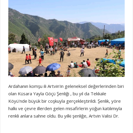
haber sitelerinde
Ardahanın komşu ili Artvin'in geleneksel değerlerinden biri
olan Küsara Yayla Göçü Şenliği , bu yıl da Tekkale
Köyü'nde büyük bir coşkuyla gerçekleştirildi. Şenlik, yöre
halkı ve çevre illerden gelen misafirlerin yoğun katılımıyla
renkli anlara sahne oldu. Bu yılki şenliğe, Artvin Valisi Dr.
Turan Ergün, Yusufeli Kaymakamı Salih Başara ve Yusufeli
Belediye Başkanı Barış Demirci gibi önemli isimlerin yanı