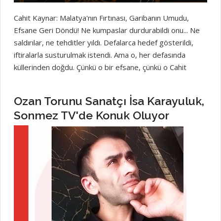
Cahit Kaynar: Malatya'nın Fırtınası, Garibanın Umudu,
Efsane Geri Döndü! Ne kumpaslar durdurabildi onu... Ne
saldırılar, ne tehditler yıldı. Defalarca hedef gösterildi,
iftiralarla susturulmak istendi. Ama o, her defasında
küllerinden doğdu. Çünkü o bir efsane, çünkü o Cahit
Kaynar! Malatya'nın yürekten gelen sesi, halkın bağrından
kopup gelen adam... Zenginin değil, garibanın yanında
Ozan Torunu Sanatçı İsa Karayuluk,
duran; yandaşa değil, ezilenin elinden tutan bir halk
Sonmez TV'de Konuk Oluyor
kahramanı. Onunla birlikte umut yeşerdi sokaklarda, onun
adı söylendiğinde çocukların gözleri parladı. Cahit Kaynar,
sadece bir isim değil; bir duruş, bir direniş, bir inanç artık.
O; suskun çoğunluğun haykırışı, hor görülenin baş
kaldırısıdır! Gariban Babası, Ezene Düşman Ona “Gariban
Babası” derler. Çünkü her zaman mazlumun yanında oldu.
Bir kapı kapandıysa ona, halkın binlerce kapısı ardına kadar
açıldı. İşte bu yüzden, düzenin adamları hep korktu ondan.
Susturmak istediler, yıldırmak istediler... Ama o yılmadı!