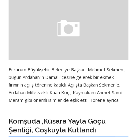
Erzurum Büyükşehir Belediye Başkanı Mehmet Sekmen ,
bugün Ardahan'ın Damal ilçesine gelerek bir ekmek
fırınının açılış törenine katıldı. Açılışta Başkan Sekmen'e,
Ardahan Milletvekili Kaan Koç , Kaymakam Ahmet Sami
Meram gibi önemli isimler de eşlik etti. Törene ayrıca
Çıldır Belediye Başkanı Kemal Yakup Azizoğlu , Köprülü
Belediye Başkanı Mustafa Yıldırımcı , İl Özel İdaresi Genel
Komşuda ,Küsara Yayla Göçü
Sekreteri Murat Bilal Emin ve çok sayıda il müdürü de
Şenliği, Coşkuyla Kutlandı
katılım sağladı. Ardahanın Haberleri Ardahan Gazetesi