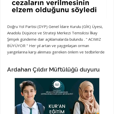
Doğru Yol Partisi (DYP) Genel İdare Kurulu (GİK) Üyesi,
Anadolu Düşünce ve Strateji Merkezi Temsilcisi İlkay
Şimşek gündeme dair açıklamalarda bulundu . " ACIMIZ
BÜYÜYOR " Her yıl artan ve yaygınlaşan orman
yangınlarına karşı alınması gereken önlem ve tedbirlerde
bir arpa boyu yol kat edilmediğini belirten DYP GİK Üyesi
İlkay Şimşek, "Ormanı bekçi değil, sevgi korur derler, ama
Ardahan Çıldır Müftülüğü duyuru
en önemlisi kanunlar korur, görüyoruz ki kanunlarımız bu
konuda yetersiz kalıyor, ormanlarımızla beraber
köylerimiz, köylülerimiz, görevli ve gönüllü insanlarımız,
evcil ve yaban hayvanlarımız yanıyor, ölüyor, doğamız yok
oluyor, geleceğimiz kararıyor, acımız büyüyor, bu noktada
yeni hukuki düzenlemelere gidilmesi, ormanları yakan ve
azmettirenlere en ağır cezaların verilmesi elzemdir" dedi.