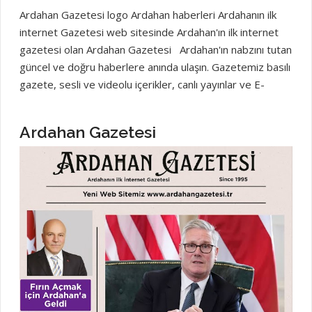
Ardahan Gazetesi logo Ardahan haberleri Ardahanın ilk
internet Gazetesi web sitesinde Ardahan'ın ilk internet
gazetesi olan Ardahan Gazetesi Ardahan'ın nabzını tutan
güncel ve doğru haberlere anında ulaşın. Gazetemiz basılı
gazete, sesli ve videolu içerikler, canlı yayınlar ve E-
gazete formatında hizmet vererek Ardahan'daki tüm
gelişmeleri size en hızlı şekilde ulaştırır. Ardahanın
Ardahan Gazetesi
Haberleri Ardahan Gazetesi haber sitelerinde