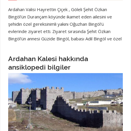
Ardahan Valisi Hayrettin Çiçek , Göleli Şehit Özkan
Bingöl'ün Durançam köyünde ikamet eden ailesini ve
şehidin özel gereksinimli yakını Oğuzhan Bingöl'ü
evlerinde ziyaret etti. Ziyaret sırasında Şehit Özkan
Bingöl'ün annesi Güzide Bingöl, babası Adil Bingöl ve özel
birey Oğuzhan Bingöl ile sıcak bir sohbet gerçekleştiren
Vali Çiçek, Oğuzhan'a tuttuğu takımın ismine özel
Ardahan Kalesi hakkında
hazırlanmış formasını hediye etti. Bu anlamlı ziyaretle Vali
ansiklopedi bilgiler
Çiçek, şehit ailelerine ve özel bireylere verilen önemi bir
kez daha gösterdi Ardahan Gazetesi Ardahanın Haberleri
haberi haber