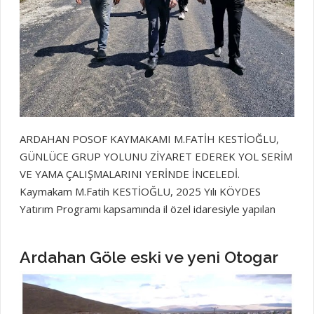
ARDAHAN POSOF KAYMAKAMI M.FATİH KESTİOĞLU,
GÜNLÜCE GRUP YOLUNU ZİYARET EDEREK YOL SERİM
VE YAMA ÇALIŞMALARINI YERİNDE İNCELEDİ.
Kaymakam M.Fatih KESTİOĞLU, 2025 Yılı KÖYDES
Yatırım Programı kapsamında il özel idaresiyle yapılan
protokol çevesinde grup yolunda yapılan yama
çalışmalarını inceledikten sonra köy muhtarları ve köy
Ardahan Göle eski ve yeni Otogar
halkıyla bir araya gelerek, köy durumu hakkında bilgi alıp
köyden ayrıldı. Ardahan Gazetesi Ardahanın Haberleri
haberi haber