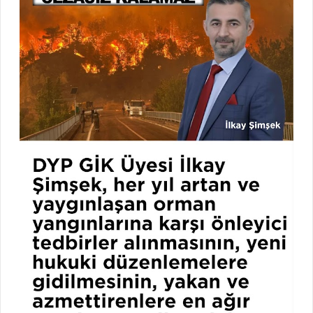
#ardahanhoçvan #hoçwan #xoçwan #keşfet #doğu
#hoçfed #Hoçvanhaber #hoçder #doğuanadolu #kars
#Qers Ardahan Gazetesi Ardahanın Haberleri haberi
haber