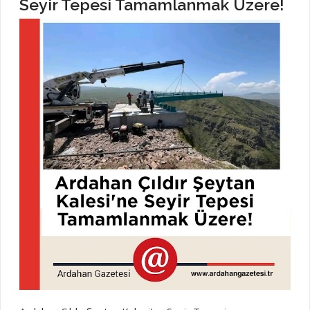
Seyir Tepesi Tamamlanmak Üzere!
cennet olsun. Ardahanın Haberleri Ardahan Gazetesi
haber sitelerinde