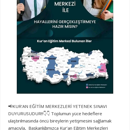
" CAYDIRICI CEZALAR GETİRMELİYİZ" İlkay Şimşek
açıklamasını şöyle sürdürdü: "Orman yangınları bugünün
değil, dünün sorunudur, yıllardır sosyal medyada sabotaj
olasılığına işaret eden d...
📢KUR'AN EĞİTİM MERKEZLERİ YETENEK SINAVI
DUYURUSUDUR!!👇👇 Toplumun yüce hedeflere
ulaştırılmasında öncü bireylerin yetişmesini sağlamak
amacıyla, Başkanlığımızca Kur’an Eğitim Merkezleri