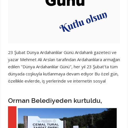
Arslan: İnternetin yaygınlaşmasıyla birlikte Kars, Arda...
23 Şubat Dünya Ardahanlılar Günü Ardahanlı gazeteci ve
yazar Mehmet Ali Arslan tarafından Ardahanlılara armağan
edilen "Dünya Ardahanlılar Günü", her yıl 23 Şubat'ta tüm
dünyada coşkuyla kutlanmaya devam ediyor Bu özel gün,
özellikle evlerde, iş yerlerinde ve internetin sosyal
medya platformlarında yoğun ilgi görüyor. 2014 yılında
ilan edilen ve aynı yıl içinde kutlanmaya başlanan Dünya
Orman Belediyeden kurtuldu,
Ardahanlılar Günü, Ardahanlıların birlik ve beraberliğini
pekiştiren önemli bir bayram haline geldi. 23 Şubat'ın
Anlamı: Ardahan'ın Kurtuluşu 23 Şubat tarihi, Dünya
Ardahanlılar Günü'nün kutlandığı gün olmasının yanı sıra,