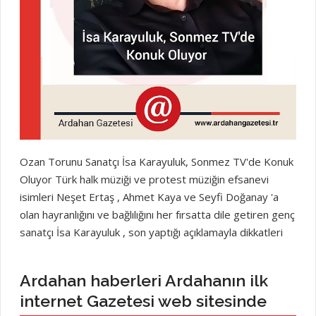
Düşmedi, eğilmedi, satılmadı!...
Ozan Torunu Sanatçı İsa Karayuluk, Sonmez TV'de Konuk
Oluyor Türk halk müziği ve protest müziğin efsanevi
isimleri Neşet Ertaş , Ahmet Kaya ve Seyfi Doğanay 'a
olan hayranlığını ve bağlılığını her fırsatta dile getiren genç
sanatçı İsa Karayuluk , son yaptığı açıklamayla dikkatleri
üzerine çekti. Kendisini bu büyük ustaların manevi torunu
olarak gören Karayuluk, "Ben Neşet Ertaş, Ahmet Kaya,
Ardahan haberleri Ardahanın ilk
Seyfi Doğanay'ın torunuyum" dedi. Son zamanlarda
internet Gazetesi web sitesinde
yaşadığı yorgunluk ve suskunluğu dile getiren sanatçı İsa