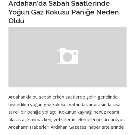
Ardahan'da Sabah Saatlerinde
sıra sivil toplum kuruluşu temsilcileri ve çok sayıda
Yoğun Gaz Kokusu Paniğe Neden
vatandaş katıldı. Şenlik, katılımcıların bir araya gelerek
Oldu
yayla kültürünü yaşatma ve birlik ruhunu pekiştirme fırsatı
bulduğu anlamlı bir etkinlik oldu. Etkinlikte bir konuşma
yapan Belediye Başkanı Barış Demirci, yayla kültürünün
korunması gerektiğine vurgu yaptı. Demirci, "Bu yaylalar,
dedelerimizin ve ninelerimizin emeğiyle yoğrulmuş, alın
teriyle şekillenmiş yerler. Kültürümüzü ve geleneklerimizi
yaşattığımız, çocuklarımıza miras bırakacağımız kıymetli
topraklardır," dedi. Ardahanın Haberleri Ardahan
Gazetesi...
Ardahan'da bu sabah erken saatlerde şehir genelinde
hissedilen yoğun gaz kokusu, vatandaşlar arasında kısa
süreli bir paniğe yol açtı. Kokunun kaynağı henüz resmi
olarak açıklanmazken, yetkililer incelemelerini sürdürüyor.
Ardahanın Haberleri Ardahan Gazetesi haber sitelerinde