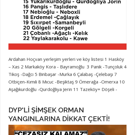
Ardahan Hoçvan yerleşim yerleri ve köy listesi 1 Hasköy
– Xas 2 Markaköy Kora - Bayramoğlu 3 Panik -Tunçoluk 4
Tikoş -Dağcı 5 Binbaşar -Murka 6 Çalabaş -Çelebaşı 7
Otbiçen-Kımıli 8 Mıcuc -Beşiktaş 9 Ömerağa -Omerxa 10
Aşağıkurdoğlu -Qurdoğliya Jerin 11 Tazeköy+ Döşeli -
beberek 12 Xeskar- Köprücük 13 Lehimli-Leheniya 14
Hacıali-Hecelya 15 Yukarıkurdoğlu - Qurdoğliya Jorin 16
DYP'Lİ ŞİMŞEK ORMAN
Pangis - Taşlıdere 17 Nebioğlu - Neboxli 18 Erdemel
YANGINLARINA DİKKAT ÇEKTİ!
-Çağlayık 19 Sıxırpet -Samanbeyli 20 Gölgeli -Korgeli 21
Çobanlı -Ağaçlı -Kelık 22 Yaylakarakolu - Kawe #hoçvan
#hoçvanmanzara #erdexan #hoçvanhaberleri #xoçvan