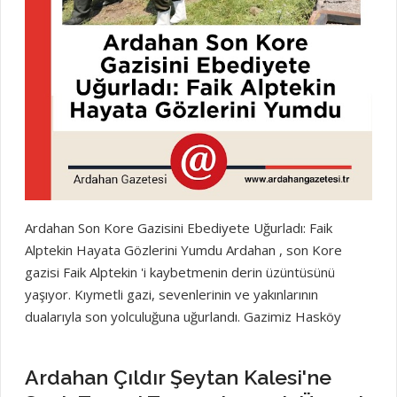
haber sitelerinde
Ardahan Son Kore Gazisini Ebediyete Uğurladı: Faik
Alptekin Hayata Gözlerini Yumdu Ardahan , son Kore
gazisi Faik Alptekin 'i kaybetmenin derin üzüntüsünü
yaşıyor. Kıymetli gazi, sevenlerinin ve yakınlarının
dualarıyla son yolculuğuna uğurlandı. Gazimiz Hasköy
çamlıçatak köyünde toprağa verildi Ardahan Gazetesi
olarak Merhuma Allah'tan rahmet, kederli ailesine,
Ardahan Çıldır Şeytan Kalesi'ne
yakınlarına ve tüm sevenlerine başsağlığı dileriz. Mekanı