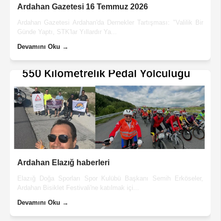
Ardahan Gazetesi 16 Temmuz 2026
Ardahan Gazetesi Ardahan'da Dernekler Tartışması: "Valilik Bir
Günde Yaptı, STK'lar Yıllardır Ya...
Devamını Oku →
Ardahan Elazığ haberleri
Elazığ Doğa Sporları Spor Kulübü Başkanı Semih Erköseler,
Ardahan Bisiklet Festivali'ne katılmak içi...
Devamını Oku →