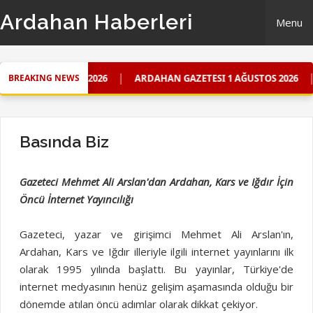
Ardahan Haberleri
Menu
Home
|
|
USTOS 2026
ARDAHAN GAZETESI 1 AĞUSTOS 2026
ARDAHAN
BREAKING NEWS
Ardahan Gazetesi
Güncel
Basında Biz
Künye
Gazeteci Mehmet Ali Arslan'dan Ardahan, Kars ve Iğdır İçin
Öncü İnternet Yayıncılığı
iletişim
Gazeteci, yazar ve girişimci Mehmet Ali Arslan'ın,
Ardahan, Kars ve Iğdır illeriyle ilgili internet yayınlarını ilk
olarak 1995 yılında başlattı. Bu yayınlar, Türkiye'de
internet medyasının henüz gelişim aşamasında olduğu bir
dönemde atılan öncü adımlar olarak dikkat çekiyor.