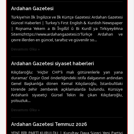
Ardahan Gazetesi
Türkiye’nin İlk İngilizce ve İlk Kürtçe Gazetesi: Ardahan Gazetesi
Güncel Haberleri | Turkey’s First English & Kurdish Newspaper
| Rojnama Yekem a Bi Îngilîzî û Bi Kurdî ya TirkiyeyêAna
Sitemizhttps://www.ardahangazetesi.trTürkçe Ardahan ve
çevre illerden en güncel, tarafsız ve güvenilir so...
Devamını Oku »
Ardahan Gazetesi siyaset haberleri
Kılıçdaroğlu: 'Hiçbir CHP'li malı götürenlerle yan yana
duramaz' Özgür Özel önderliğindeki istifa dalgasının ardından
Genel Başkanlığa dönen Kemal Kılıçdaroğlu, İstanbul’daki
törende zehir zemberek açıklamalarda bulundu. Kürsüye
Ardahanlı siyasetçi Gürsel Tekin ile çıkan Kılıçdaroğlu,
yolsuzluk...
Devamını Oku »
Ardahan Gazetesi Temmuz 2026
YENİ BİR PARTİ KURULDU | Kurultay Dava Süreci Yeni Partiyi