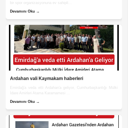
bir spor organizasyonuna ev sahipli...
Devamını Oku →
Ardahan vali Kaymakam haberleri
Emirdağ'a veda etti Ardahan'a geliyor, Cumhurbaşkanlığı Mülki
İdare Amirleri Atama Kararnamesi ...
Devamını Oku →