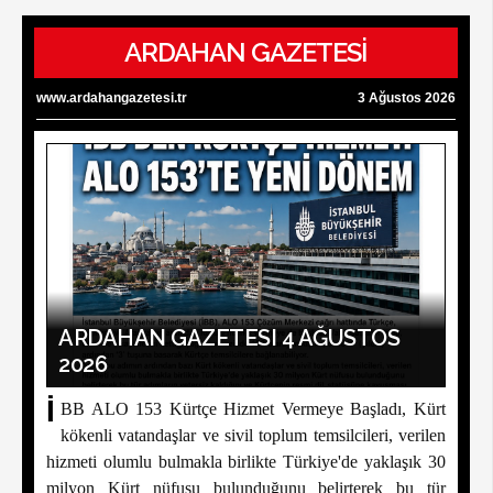
ARDAHAN GAZETESİ
www.ardahangazetesi.tr
3 Ağustos 2026
ARDAHAN GAZETESI 4 AĞUSTOS
2026
İ
BB ALO 153 Kürtçe Hizmet Vermeye Başladı, Kürt
kökenli vatandaşlar ve sivil toplum temsilcileri, verilen
hizmeti olumlu bulmakla birlikte Türkiye'de yaklaşık 30
milyon Kürt nüfusu bulunduğunu belirterek bu tür