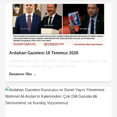
Ardahan Gazetesi 18 Temmuz 2026
ARDAHAN’DA VALİ DEĞİŞTİ! | Kısa Sürede İz Bırakan Vali:
Festivaller ve Halkın Sevgisi | Meclis Günde...
Devamını Oku →