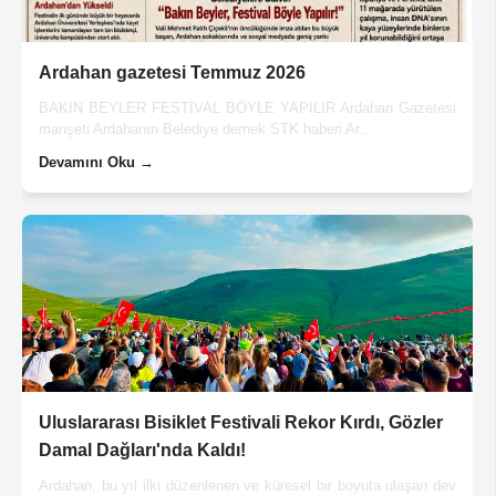
Ardahan gazetesi Temmuz 2026
BAKIN BEYLER FESTİVAL BÖYLE YAPILIR Ardahan Gazetesi
manşeti Ardahanın Belediye dernek STK haberi Ar...
Devamını Oku →
Uluslararası Bisiklet Festivali Rekor Kırdı, Gözler
Damal Dağları'nda Kaldı!
Ardahan, bu yıl ilki düzenlenen ve küresel bir boyuta ulaşan dev