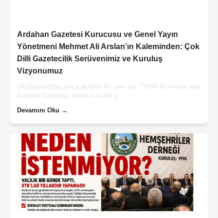
Ardahan Gazetesi Kurucusu ve Genel Yayın
Yönetmeni Mehmet Ali Arslan’ın Kaleminden: Çok
Dilli Gazetecilik Serüvenimiz ve Kuruluş
Vizyonumuz
Okurlarımızdan sıkça aldığım bir soru var: "Yerel bir mecra olan
Ardahan Gazetesi, neden çok dilli y...
Devamını Oku →