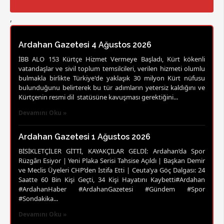
,
Ardahan Gazetesi 4 Ağustos 2026
İBB ALO 153 Kürtçe Hizmet Vermeye Başladı, Kürt kökenli
vatandaşlar ve sivil toplum temsilcileri, verilen hizmeti olumlu
bulmakla birlikte Türkiye'de yaklaşık 30 milyon Kürt nüfusu
bulunduğunu belirterek bu tür adımların yetersiz kaldığını ve
Kürtçenin resmi dil statüsüne kavuşması gerektiğini...
Devamını Oku »
Ardahan Gazetesi 1 Ağustos 2026
BİSİKLETÇİLER GİTTİ, KAYAKÇILAR GELDİ: Ardahan’da Spor
Rüzgârı Esiyor | Yeni Plaka Serisi Tahsise Açıldı | Başkan Demir
ve Meclis Üyeleri CHP’den İstifa Etti | Ceuta’ya Göç Dalgası: 24
Saatte 60 Bin Kişi Geçti, 34 Kişi Hayatını Kaybetti#Ardahan
#ArdahanHaber #ArdahanGazetesi #Gündem #Spor
#Sondakika...
Devamını Oku »