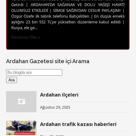
Getirdi | ARDAHAN’DA SAĞANAK VE DOLU YAĞIŞI HAYATI
OLUMSUZ ETKİLEDİ | SİMGE SAĞIN’DAN CESUR PAYLAŞIM! |
Özgür Özel’e ilk tebrik telefonu Bahçeli’den | En düşük emekli
aylığını 23 bin 552 TL’ye yükselten düzenleme kabul edildi |
Rusya, ele ge...
Devamını Oku »
Ardahan Gazetesi site içi Arama
Ardahan ilçeleri
Ağustos 29, 2025
Ardahan trafik kazası haberleri