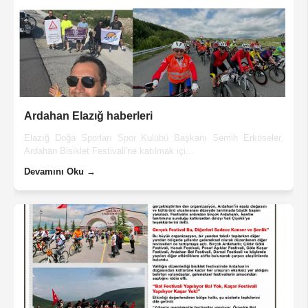
Ardahan Elazığ haberleri
Elazığ Doğa Sporları Spor Kulübü Başkanı Semih Erköseler,
Ardahan Bisiklet Festivali'ne katılmak içi...
Devamını Oku →