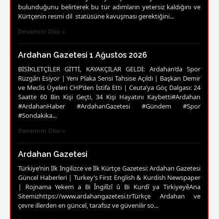
bulunduğunu belirterek bu tür adımların yetersiz kaldığını ve
Kürtçenin resmi dil statüsüne kavuşması gerektiğini...
Devamını Oku »
Ardahan Gazetesi 1 Ağustos 2026
BİSİKLETÇİLER GİTTİ, KAYAKÇILAR GELDİ: Ardahan’da Spor
Rüzgârı Esiyor | Yeni Plaka Serisi Tahsise Açıldı | Başkan Demir
ve Meclis Üyeleri CHP’den İstifa Etti | Ceuta’ya Göç Dalgası: 24
Saatte 60 Bin Kişi Geçti, 34 Kişi Hayatını Kaybetti#Ardahan
#ArdahanHaber #ArdahanGazetesi #Gündem #Spor
#Sondakika...
Devamını Oku »
Ardahan Gazetesi
Türkiye’nin İlk İngilizce ve İlk Kürtçe Gazetesi: Ardahan Gazetesi
Güncel Haberleri | Turkey’s First English & Kurdish Newspaper
| Rojnama Yekem a Bi Îngilîzî û Bi Kurdî ya TirkiyeyêAna
Sitemizhttps://www.ardahangazetesi.trTürkçe Ardahan ve
çevre illerden en güncel, tarafsız ve güvenilir so...