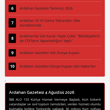
Ardahan Gazetesi Temmuz 2026
Ardahan 10 Yıl Sonra Tekrardan Ülke
Gündeminde
Ardahan'da Vali Kararı Tepki Çekti: "Belediyelerin
Ve STK’ların Yapamadığını Yaptı"
Ardahan Gazetesi Vali Dünya Kupası
Ardahan Gazetesi Dünya Kupası Vali Haberleri
,
Ardahan Gazetesi 4 Ağustos 2026
İBB ALO 153 Kürtçe Hizmet Vermeye Başladı, Kürt kökenli
vatandaşlar ve sivil toplum temsilcileri, verilen hizmeti olumlu
bulmakla birlikte Türkiye'de yaklaşık 30 milyon Kürt nüfusu