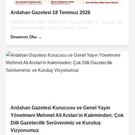
Ardahan Gazetesi 18 Temmuz 2026
ARDAHAN’DA VALİ DEĞİŞTİ! | Kısa Sürede İz Bırakan Vali:
Festivaller ve Halkın Sevgisi | Meclis Günde...
Devamını Oku →
Ardahan Gazetesi Kurucusu ve Genel Yayın
Yönetmeni Mehmet Ali Arslan’ın Kaleminden: Çok
Dilli Gazetecilik Serüvenimiz ve Kuruluş
Vizyonumuz