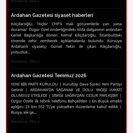
Devamını Oku »
Ardahan Gazetesi siyaset haberleri
Kılıçdaroğlu: 'Hiçbir CHP'li malı götürenlerle yan yana
duramaz' Özgür Özel önderliğindeki istifa dalgasının ardından
Genel Başkanlığa dönen Kemal Kılıçdaroğlu, İstanbul’daki
törende zehir zemberek açıklamalarda bulundu. Kürsüye
Ardahanlı siyasetçi Gürsel Tekin ile çıkan Kılıçdaroğlu,
yolsuzluk...
Devamını Oku »
Ardahan Gazetesi Temmuz 2026
YENİ BİR PARTİ KURULDU | Kurultay Dava Süreci Yeni Partiyi
Getirdi | ARDAHAN’DA SAĞANAK VE DOLU YAĞIŞI HAYATI
OLUMSUZ ETKİLEDİ | SİMGE SAĞIN’DAN CESUR PAYLAŞIM! |
Özgür Özel’e ilk tebrik telefonu Bahçeli’den | En düşük emekli
aylığını 23 bin 552 TL’ye yükselten düzenleme kabul edildi |
Rusya, ele ge...
Devamını Oku »