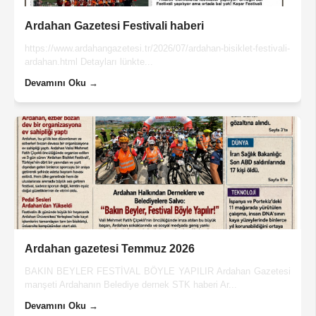
Ardahan Gazetesi Festivali haberi
https://www.ardahangazetesi.tr/2026/07/ardahan-bisiklet-festivali-
ardahan.html Detayları lünkte...
Devamını Oku →
Ardahan gazetesi Temmuz 2026
BAKIN BEYLER FESTİVAL BÖYLE YAPILIR Ardahan Gazetesi
manşeti Ardahanın Belediye dernek STK haberi Ar...
Devamını Oku →