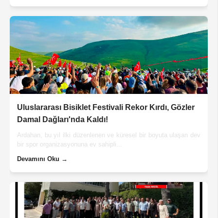
Uluslararası Bisiklet Festivali Rekor Kırdı, Gözler
Damal Dağları'nda Kaldı!
Ardahan, bu yıl ilki düzenlenen ve küresel bir boyuta ulaşan dev
bir spor organizasyonuna ev sahipli...
Devamını Oku →