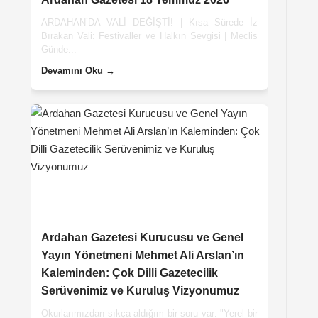
ARDAHAN’DA VALİ DEĞİŞTİ! | Kısa Sürede İz
Bırakan Vali: Festivaller ve Halkın Sevgisi | Meclis
Günde...
Devamını Oku →
Ardahan Gazetesi Kurucusu ve Genel
Yayın Yönetmeni Mehmet Ali Arslan’ın
Kaleminden: Çok Dilli Gazetecilik
Serüvenimiz ve Kuruluş Vizyonumuz
Okurlarımızdan sıkça aldığım bir soru var: "Yerel bir