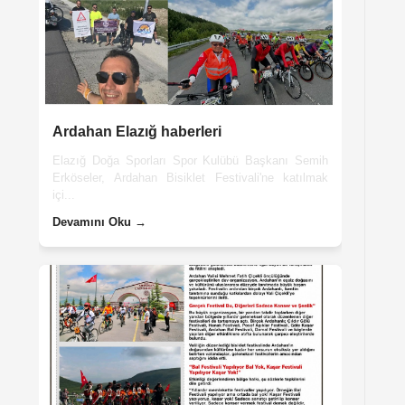
Ardahan Elazığ haberleri
Elazığ Doğa Sporları Spor Kulübü Başkanı Semih
Erköseler, Ardahan Bisiklet Festivali'ne katılmak
içi...
Devamını Oku →