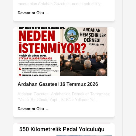
mecra olan Ardahan Gazetesi, neden çok dilli y...
Devamını Oku →
Ardahan Gazetesi 16 Temmuz 2026
Ardahan Gazetesi Ardahan'da Dernekler Tartışması:
"Valilik Bir Günde Yaptı, STK'lar Yıllardır Ya...
Devamını Oku →