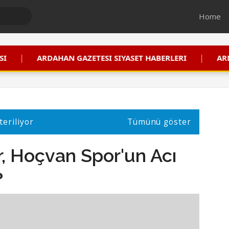
Home
|
AN GAZETESI SIYASET HABERLERI
ARDAHAN GAZETES
teriliyor
Tümünü göster
, Hoçvan Spor'un Acı
?