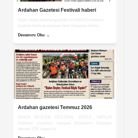
Ardahan Gazetesi Festivali haberi
https://www.ardahangazetesi.tr/2026/07/ardahan-
bisiklet-festivali-ardahan.html Detayları lünkte...
Devamını Oku →
Ardahan gazetesi Temmuz 2026
BAKIN BEYLER FESTİVAL BÖYLE YAPILIR
Ardahan Gazetesi manşeti Ardahanın Belediye
dernek STK haberi Ar...