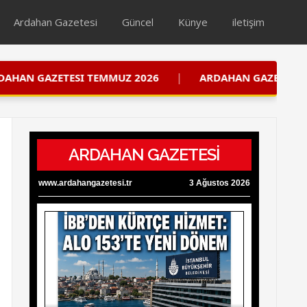
Ardahan Gazetesi
Güncel
Künye
iletişim
|
I TEMMUZ 2026
ARDAHAN GAZETESI TEMMUZ 2026
ARDAHAN GAZETESİ
www.ardahangazetesi.tr
3 Ağustos 2026