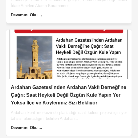
İdare Amirleri Atama Kararnamesi ...
Devamını Oku →
Ardahan Gazetesi'nden Ardahan Vakfı Derneği'ne
Çağrı: Saat Heykeli Değil Özgün Kule Yapın Yer
Yoksa İlçe ve Köylerimiz Sizi Bekliyor
Ardahan kent merkezinde planladığı saat kulesi projesi için yer
tahsisi alamadığını belirten Ardahan...
Devamını Oku →