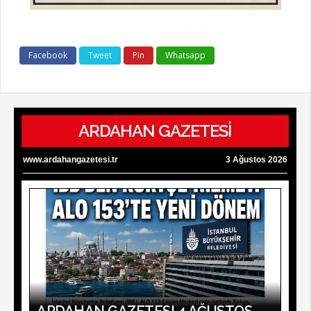
Facebook
Tweet
Pin
Whatsapp
ARDAHAN GAZETESİ
www.ardahangazetesi.tr
3 Ağustos 2026