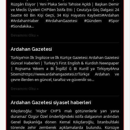
Rüzgârı Esiyor | Yeni Plaka Serisi Tahsise Açıldı | Başkan Demir
ve Meclis Üyeleri CHP’den İstifa Etti | Ceuta’ya Göç Dalgası: 24
Saatte 60 Bin Kişi Geçti, 34 Kişi Hayatını Kaybetti#Ardahan
#ArdahanHaber #ArdahanGazetesi #Gündem #Spor
#Sondakika...
Devamını Oku »
Ardahan Gazetesi
Türkiye’nin İlk İngilizce ve İlk Kürtçe Gazetesi: Ardahan Gazetesi
Güncel Haberleri | Turkey’s First English & Kurdish Newspaper
| Rojnama Yekem a Bi Îngilîzî û Bi Kurdî ya TirkiyeyêAna
Sitemizhttps://www.ardahangazetesi.trTürkçe Ardahan ve
çevre illerden en güncel, tarafsız ve güvenilir so...
Devamını Oku »
Ardahan Gazetesi siyaset haberleri
Kılıçdaroğlu: 'Hiçbir CHP'li malı götürenlerle yan yana
duramaz' Özgür Özel önderliğindeki istifa dalgasının ardından
Genel Başkanlığa dönen Kemal Kılıçdaroğlu, İstanbul’daki
törende zehir zemberek açıklamalarda bulundu. Kürsüye