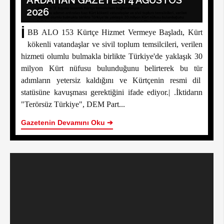
ARDAHAN GAZETESI 4 AĞUSTOS
2026
İ
BB ALO 153 Kürtçe Hizmet Vermeye Başladı, Kürt
kökenli vatandaşlar ve sivil toplum temsilcileri, verilen
hizmeti olumlu bulmakla birlikte Türkiye'de yaklaşık 30
milyon Kürt nüfusu bulunduğunu belirterek bu tür
adımların yetersiz kaldığını ve Kürtçenin resmi dil
statüsüne kavuşması gerektiğini ifade ediyor.| .İktidarın
"Terörsüz Türkiye", DEM Part...
Gazetenin Devamını Oku ➔