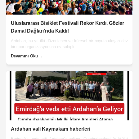
Uluslararası Bisiklet Festivali Rekor Kırdı, Gözler
Damal Dağları'nda Kaldı!
Ardahan, bu yıl ilki düzenlenen ve küresel bir boyuta ulaşan dev
bir spor organizasyonuna ev sahipli...
Devamını Oku →
Ardahan vali Kaymakam haberleri
Emirdağ'a veda etti Ardahan'a geliyor, Cumhurbaşkanlığı Mülki