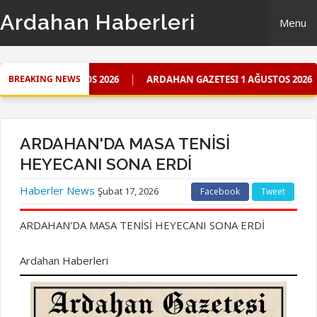
Ardahan Haberleri
Menu
Home
|
|
 AĞUSTOS 2026
ARDAHAN GAZETESI 1 AĞUSTOS 2026
ARDAH
BREAKING NEWS
Ardahan Gazetesi
Güncel
ARDAHAN'DA MASA TENİSİ
HEYECANI SONA ERDİ
Künye
Haberler News
Şubat 17, 2026
Facebook
Tweet
iletişim
ARDAHAN'DA MASA TENİSİ HEYECANI SONA ERDİ
Ardahan Haberleri