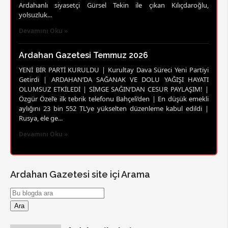
Ardahanlı siyasetçi Gürsel Tekin ile çıkan Kılıçdaroğlu,
yolsuzluk...
Devamını Oku »
Ardahan Gazetesi Temmuz 2026
YENİ BİR PARTİ KURULDU | Kurultay Dava Süreci Yeni Partiyi
Getirdi | ARDAHAN’DA SAĞANAK VE DOLU YAĞIŞI HAYATI
OLUMSUZ ETKİLEDİ | SİMGE SAĞIN’DAN CESUR PAYLAŞIM! |
Özgür Özel’e ilk tebrik telefonu Bahçeli’den | En düşük emekli
aylığını 23 bin 552 TL’ye yükselten düzenleme kabul edildi |
Rusya, ele ge...
Devamını Oku »
Ardahan Gazetesi site içi Arama