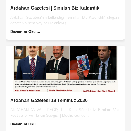
Ardahan Gazetesi | Sınırları Biz Kaldırdık
Ardahan Gazetesi’nin kullandığı "Sınırları Biz Kaldırdık" sloganı,
gazetenin hem yayıncılık anlayışı...
Devamını Oku →
Ardahan Gazetesi 18 Temmuz 2026
ARDAHAN’DA VALİ DEĞİŞTİ! | Kısa Sürede İz Bırakan Vali:
Festivaller ve Halkın Sevgisi | Meclis Günde...
Devamını Oku →