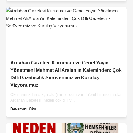
Ardahan Gazetesi Kurucusu ve Genel Yayın
Yönetmeni Mehmet Ali Arslan’ın Kaleminden: Çok
Dilli Gazetecilik Serüvenimiz ve Kuruluş
Vizyonumuz
Okurlarımızdan sıkça aldığım bir soru var: "Yerel bir mecra olan
Ardahan Gazetesi, neden çok dilli y...
Devamını Oku →