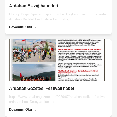
Ardahan Elazığ haberleri
Elazığ Doğa Sporları Spor Kulübü Başkanı Semih Erköseler,
Ardahan Bisiklet Festivali'ne katılmak içi...
Devamını Oku →
Ardahan Gazetesi Festivali haberi
https://www.ardahangazetesi.tr/2026/07/ardahan-bisiklet-festivali-
ardahan.html Detayları lünkte...
Devamını Oku →