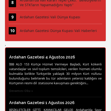
Ardahan'da Vali Kararı Tepki Çekti: "Belediyelerin
Ve STK’ların Yapamadığını Yaptı"
Ardahan Gazetesi Vali Dünya Kupası
Ardahan Gazetesi Dünya Kupası Vali Haberleri
,
Ardahan Gazetesi 4 Ağustos 2026
İBB ALO 153 Kürtçe Hizmet Vermeye Başladı, Kürt kökenli
vatandaşlar ve sivil toplum temsilcileri, verilen hizmeti olumlu
bulmakla birlikte Türkiye'de yaklaşık 30 milyon Kürt nüfusu
bulunduğunu belirterek bu tür adımların yetersiz kaldığını ve
Kürtçenin resmi dil statüsüne kavuşması gerektiğini...
Devamını Oku »
Ardahan Gazetesi 1 Ağustos 2026
BİSİKLETÇİLER GİTTİ, KAYAKÇILAR GELDİ: Ardahan’da Spor