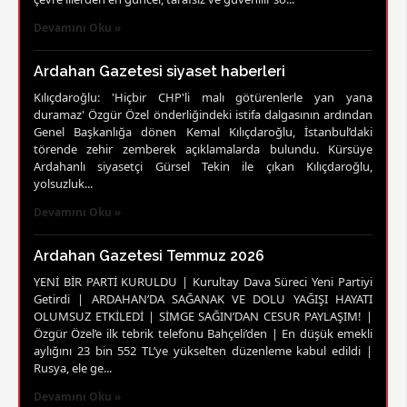
Devamını Oku »
Ardahan Gazetesi siyaset haberleri
Kılıçdaroğlu: 'Hiçbir CHP'li malı götürenlerle yan yana
duramaz' Özgür Özel önderliğindeki istifa dalgasının ardından
Genel Başkanlığa dönen Kemal Kılıçdaroğlu, İstanbul’daki
törende zehir zemberek açıklamalarda bulundu. Kürsüye
Ardahanlı siyasetçi Gürsel Tekin ile çıkan Kılıçdaroğlu,
yolsuzluk...
Devamını Oku »
Ardahan Gazetesi Temmuz 2026
YENİ BİR PARTİ KURULDU | Kurultay Dava Süreci Yeni Partiyi
Getirdi | ARDAHAN’DA SAĞANAK VE DOLU YAĞIŞI HAYATI
OLUMSUZ ETKİLEDİ | SİMGE SAĞIN’DAN CESUR PAYLAŞIM! |
Özgür Özel’e ilk tebrik telefonu Bahçeli’den | En düşük emekli
aylığını 23 bin 552 TL’ye yükselten düzenleme kabul edildi |
Rusya, ele ge...
Devamını Oku »