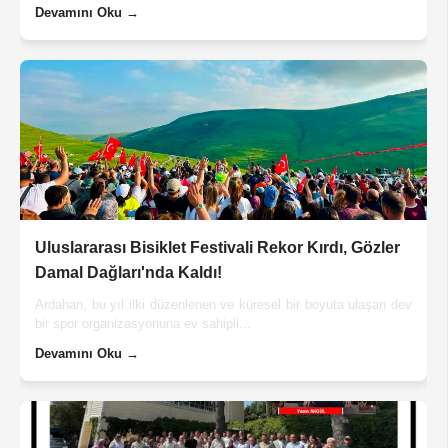
Devamını Oku →
Uluslararası Bisiklet Festivali Rekor Kırdı, Gözler
Damal Dağları'nda Kaldı!
Ardahan, bu yıl ilki düzenlenen ve küresel bir boyuta ulaşan dev
bir spor organizasyonuna ev sahipli...
Devamını Oku →