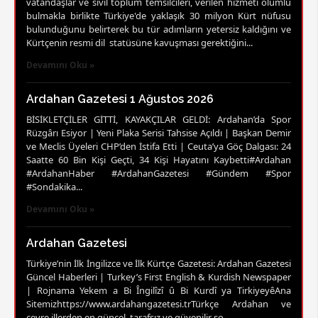
vatandaşlar ve sivil toplum temsilcileri, verilen hizmeti olumlu
bulmakla birlikte Türkiye'de yaklaşık 30 milyon Kürt nüfusu
bulunduğunu belirterek bu tür adımların yetersiz kaldığını ve
Kürtçenin resmi dil statüsüne kavuşması gerektiğini...
Devamını Oku »
Ardahan Gazetesi 1 Ağustos 2026
BİSİKLETÇİLER GİTTİ, KAYAKÇILAR GELDİ: Ardahan’da Spor
Rüzgârı Esiyor | Yeni Plaka Serisi Tahsise Açıldı | Başkan Demir
ve Meclis Üyeleri CHP’den İstifa Etti | Ceuta’ya Göç Dalgası: 24
Saatte 60 Bin Kişi Geçti, 34 Kişi Hayatını Kaybetti#Ardahan
#ArdahanHaber #ArdahanGazetesi #Gündem #Spor
#Sondakika...
Devamını Oku »
Ardahan Gazetesi
Türkiye’nin İlk İngilizce ve İlk Kürtçe Gazetesi: Ardahan Gazetesi
Güncel Haberleri | Turkey’s First English & Kurdish Newspaper
| Rojnama Yekem a Bi Îngilîzî û Bi Kurdî ya TirkiyeyêAna
Sitemizhttps://www.ardahangazetesi.trTürkçe Ardahan ve
çevre illerden en güncel, tarafsız ve güvenilir so...