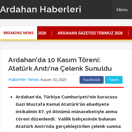
Ardahan Haberleri
Menu
Home
|
|
MMUZ 2026
ARDAHAN GAZETESI TEMMUZ 2026
ARDAHAN 10
BREAKING NEWS
Ardahan Gazetesi
Güncel
Ardahan'da 10 Kasım Töreni:
Atatürk Anıtı'na Çelenk Sunuldu
Künye
Haberler News
Kasım 10, 2025
Facebook
Tweet
iletişim
Ardahan'da, Türkiye Cumhuriyeti'nin kurucusu
Gazi Mustafa Kemal Atatürk'ün ebediyete
intikalinin 87. yıl dönümü münasebetiyle anma
töreni düzenlendi. Valilik bahçesinde bulunan
Atatürk Anıtı'nda gerçekleştirilen çelenk sunma