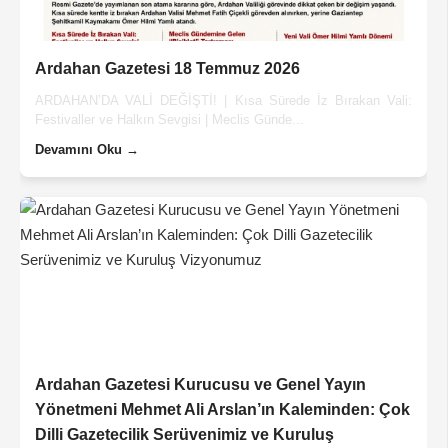
Ardahan Gazetesi 18 Temmuz 2026
ARDAHAN’DA VALİ DEĞİŞTİ! | Kısa Sürede İz Bırakan Vali:
Festivaller ve Halkın Sevgisi | Meclis Günde...
Devamını Oku →
Ardahan Gazetesi Kurucusu ve Genel Yayın
Yönetmeni Mehmet Ali Arslan’ın Kaleminden: Çok
Dilli Gazetecilik Serüvenimiz ve Kuruluş