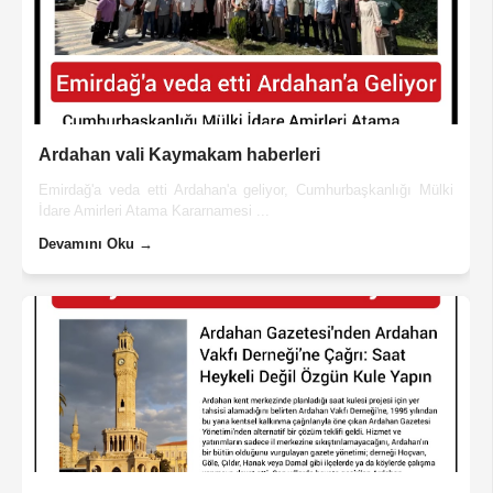
Ardahan vali Kaymakam haberleri
Emirdağ'a veda etti Ardahan'a geliyor, Cumhurbaşkanlığı Mülki
İdare Amirleri Atama Kararnamesi ...
Devamını Oku →