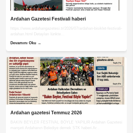
Ardahan Gazetesi Festivali haberi
https://www.ardahangazetesi.tr/2026/07/ardahan-bisiklet-festivali-
ardahan.html Detayları lünkte...
Devamını Oku →
Ardahan gazetesi Temmuz 2026
BAKIN BEYLER FESTİVAL BÖYLE YAPILIR Ardahan Gazetesi
manşeti Ardahanın Belediye dernek STK haberi Ar...