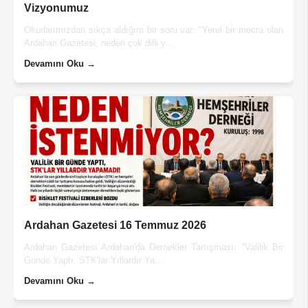
Vizyonumuz
Okurlarımızdan sıkça aldığım bir soru var: "Yerel bir mecra olan
Ardahan Gazetesi, neden çok dilli y...
Devamını Oku →
Ardahan Gazetesi 16 Temmuz 2026
Ardahan Gazetesi Ardahan'da Dernekler Tartışması: "Valilik Bir
Günde Yaptı, STK'lar Yıllardır Ya...
Devamını Oku →