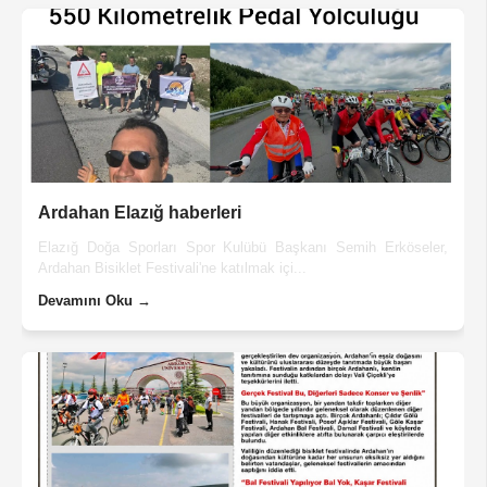
Ardahan Elazığ haberleri
Elazığ Doğa Sporları Spor Kulübü Başkanı Semih Erköseler,
Ardahan Bisiklet Festivali'ne katılmak içi...
Devamını Oku →