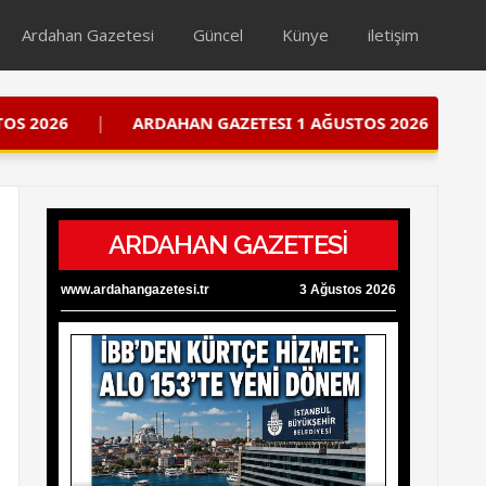
Ardahan Gazetesi
Güncel
Künye
iletişim
|
HAN GAZETESI 1 AĞUSTOS 2026
ARDAHAN GAZETESI
ARDAHAN GAZETESİ
www.ardahangazetesi.tr
3 Ağustos 2026