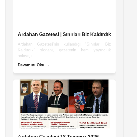
Ardahan Gazetesi | Sınırları Biz Kaldırdık
Ardahan Gazetesi’nin kullandığı "Sınırları Biz
Kaldırdık" sloganı, gazetenin hem yayıncılık
anlayışı...
Devamını Oku →
Ardahan Gazetesi 18 Temmuz 2026