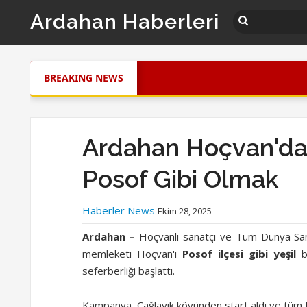
Ardahan Haberleri
BREAKING NEWS
Ardahan Hoçvan'da
Posof Gibi Olmak
Haberler News
Ekim 28, 2025
Ardahan –
Hoçvanlı sanatçı ve Tüm Dünya San
memleketi Hoçvan'ı
Posof ilçesi gibi yeşil
bi
seferberliği başlattı.
Kampanya, Çağlayık köyünden start aldı ve tüm 