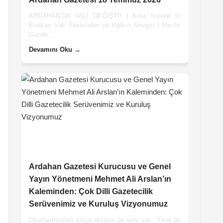
ARDAHAN’DA VALİ DEĞİŞTİ! | Kısa Sürede İz
Bırakan Vali: Festivaller ve Halkın Sevgisi | Meclis
Günde...
Devamını Oku →
Ardahan Gazetesi Kurucusu ve Genel
Yayın Yönetmeni Mehmet Ali Arslan’ın
Kaleminden: Çok Dilli Gazetecilik
Serüvenimiz ve Kuruluş Vizyonumuz
Okurlarımızdan sıkça aldığım bir soru var: "Yerel bir