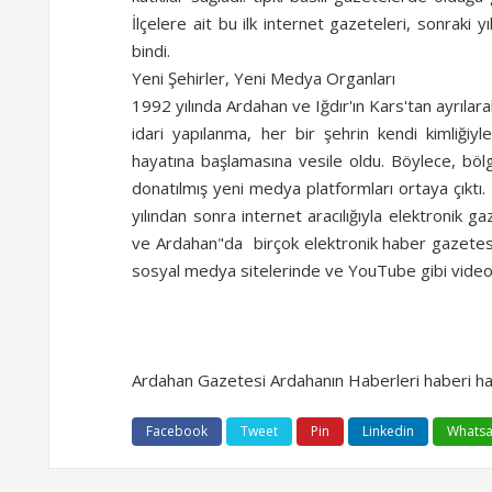
İlçelere ait bu ilk internet gazeteleri, sonraki 
bindi.
Yeni Şehirler, Yeni Medya Organları
1992 yılında Ardahan ve Iğdır'ın Kars'tan ayrılara
idari yapılanma, her bir şehrin kendi kimliği
hayatına başlamasına vesile oldu. Böylece, böl
donatılmış yeni medya platformları ortaya çıktı
yılından sonra internet aracılığıyla elektronik ga
ve Ardahan"da birçok elektronik haber gazetesi 
sosyal medya sitelerinde ve YouTube gibi video
Ardahan Gazetesi Ardahanın Haberleri haberi h
Facebook
Tweet
Pin
Linkedin
Whats