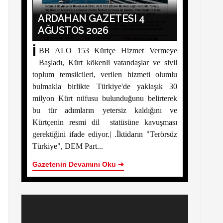
ARDAHAN GAZETESI 4
AĞUSTOS 2026
İ
BB ALO 153 Kürtçe Hizmet Vermeye
Başladı, Kürt kökenli vatandaşlar ve sivil
toplum temsilcileri, verilen hizmeti olumlu
bulmakla birlikte Türkiye'de yaklaşık 30
milyon Kürt nüfusu bulunduğunu belirterek
bu tür adımların yetersiz kaldığını ve
Kürtçenin resmi dil statüsüne kavuşması
gerektiğini ifade ediyor.| .İktidarın "Terörsüz
Türkiye", DEM Part...
Gazetenin Devamını Oku ➔