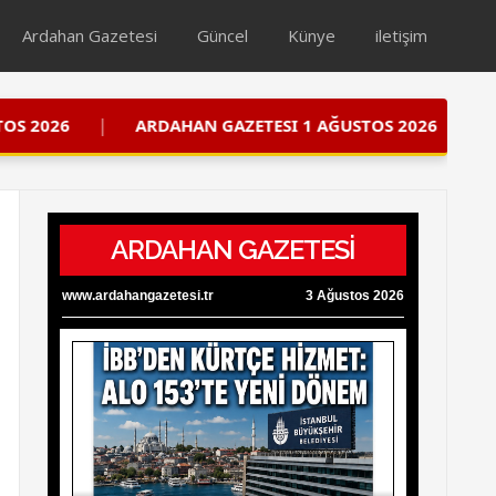
Ardahan Gazetesi
Güncel
Künye
iletişim
|
RDAHAN GAZETESI 1 AĞUSTOS 2026
ARDAHAN GAZETE
ARDAHAN GAZETESİ
www.ardahangazetesi.tr
3 Ağustos 2026