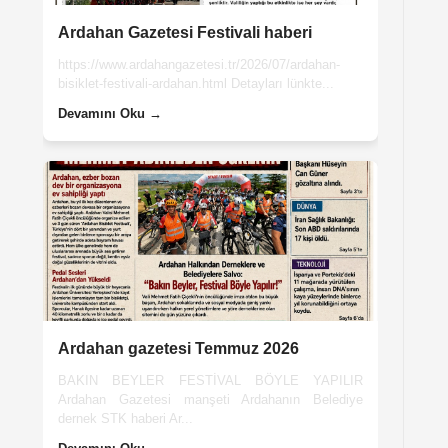
Ardahan Gazetesi Festivali haberi
https://www.ardahangazetesi.tr/2026/07/ardahan-
bisiklet-festivali-ardahan.html Detayları lünkte...
Devamını Oku →
Ardahan gazetesi Temmuz 2026
BAKIN BEYLER FESTİVAL BÖYLE YAPILIR
Ardahan Gazetesi manşeti Ardahanın Belediye
dernek STK haberi Ar...