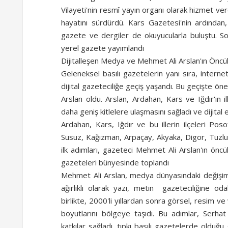
Vilayeti'nin resmî yayın organı olarak hizmet v
hayatını sürdürdü. Kars Gazetesi'nin ardından,
gazete ve dergiler de okuyucularla buluştu. S
yerel gazete yayımlandı
Dijitalleşen Medya ve Mehmet Ali Arslan'ın Öncü
Geleneksel basılı gazetelerin yanı sıra, interne
dijital gazeteciliğe geçiş yaşandı. Bu geçişte ö
Arslan oldu. Arslan, Ardahan, Kars ve Iğdır'ın 
daha geniş kitlelere ulaşmasını sağladı ve dijital 
Ardahan, Kars, Iğdır ve bu illerin ilçeleri Pos
Ardahan Gazete
Susuz, Kağızman, Arpaçay, Akyaka, Digor, Tuzluca
2026
ilk adımları, gazeteci Mehmet Ali Arslan'ın öncü
gazeteleri bünyesinde toplandı
Mehmet Ali Arslan, medya dünyasındaki değişimi
ağırlıklı olarak yazı, metin gazeteciliğine oda
birlikte, 2000'li yıllardan sonra görsel, resim ve 
boyutlarını bölgeye taşıdı. Bu adımlar, Serhat 
katkılar sağladı. tıpkı basılı gazetelerde olduğu