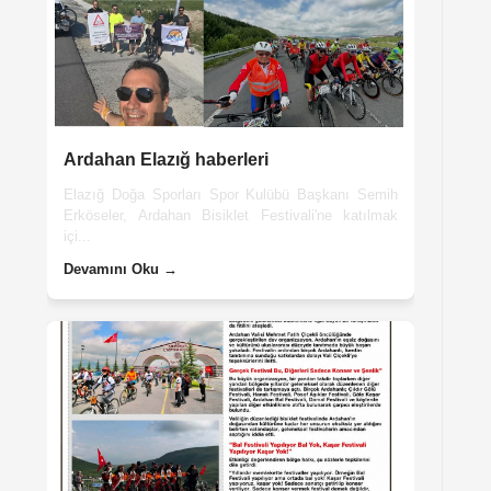
Ardahan Elazığ haberleri
Elazığ Doğa Sporları Spor Kulübü Başkanı Semih
Erköseler, Ardahan Bisiklet Festivali'ne katılmak
içi...
Devamını Oku →