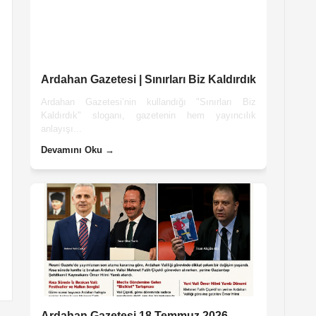
Ardahan Gazetesi | Sınırları Biz Kaldırdık
Ardahan Gazetesi’nin kullandığı "Sınırları Biz
Kaldırdık" sloganı, gazetenin hem yayıncılık
anlayışı...
Devamını Oku →
Ardahan Gazetesi 18 Temmuz 2026