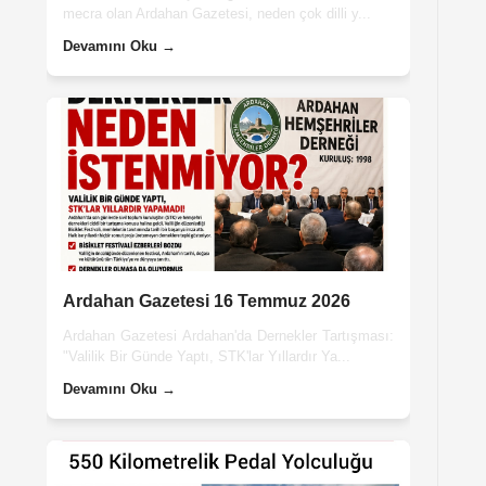
mecra olan Ardahan Gazetesi, neden çok dilli y...
Devamını Oku →
Ardahan Gazetesi 16 Temmuz 2026
Ardahan Gazetesi Ardahan'da Dernekler Tartışması:
"Valilik Bir Günde Yaptı, STK'lar Yıllardır Ya...
Devamını Oku →