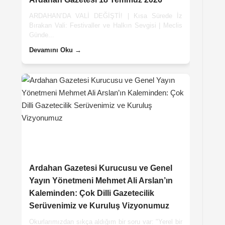
ARDAHAN’DA VALİ DEĞİŞTİ! | Kısa Sürede İz
Bırakan Vali: Festivaller ve Halkın Sevgisi | Meclis
Günde...
Devamını Oku →
Ardahan Gazetesi Kurucusu ve Genel
Yayın Yönetmeni Mehmet Ali Arslan’ın
Kaleminden: Çok Dilli Gazetecilik
Serüvenimiz ve Kuruluş Vizyonumuz
Okurlarımızdan sıkça aldığım bir soru var: "Yerel bir