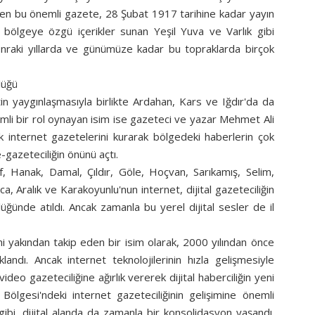
eren bu önemli gazete, 28 Şubat 1917 tarihine kadar yayın
 bölgeye özgü içerikler sunan Yeşil Yuva ve Varlık gibi
onraki yıllarda ve günümüze kadar bu topraklarda birçok
lüğü
tin yaygınlaşmasıyla birlikte Ardahan, Kars ve Iğdır'da da
nemli bir rol oynayan isim ise gazeteci ve yazar Mehmet Ali
ilk internet gazetelerini kurarak bölgedeki haberlerin çok
e-gazeteciliğin önünü açtı.
of, Hanak, Damal, Çıldır, Göle, Hoçvan, Sarıkamış, Selim,
si 4 Temmuz
, Aralık ve Karakoyunlu'nun internet, dijital gazeteciliğin
ARDAHAN GAZETESİ
lüğünde atıldı. Ancak zamanla bu yerel dijital sesler de il
 yakından takip eden bir isim olarak, 2000 yılından önce
klandı. Ancak internet teknolojilerinin hızla gelişmesiyle
video gazeteciliğine ağırlık vererek dijital haberciliğin yeni
Bölgesi'ndeki internet gazeteciliğinin gelişimine önemli
 gibi, dijital alanda da zamanla bir konsolidasyon yaşandı.