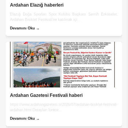
Ardahan Elazığ haberleri
Elazığ Doğa Sporları Spor Kulübü Başkanı Semih Erköseler,
Ardahan Bisiklet Festivali'ne katılmak içi...
Devamını Oku →
Ardahan Gazetesi Festivali haberi
https://www.ardahangazetesi.tr/2026/07/ardahan-bisiklet-festivali-
ardahan.html Detayları lünkte...
Devamını Oku →