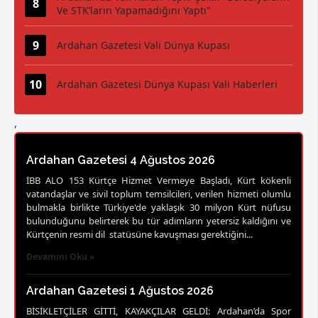
Ve STK’ların Yapamadığını Yaptı"
Ardahan Gazetesi Vali Dünya Kupası
Ardahan Gazetesi Dünya Kupası Vali Haberleri
,
Ardahan Gazetesi 4 Ağustos 2026
İBB ALO 153 Kürtçe Hizmet Vermeye Başladı, Kürt kökenli
vatandaşlar ve sivil toplum temsilcileri, verilen hizmeti olumlu
bulmakla birlikte Türkiye'de yaklaşık 30 milyon Kürt nüfusu
bulunduğunu belirterek bu tür adımların yetersiz kaldığını ve
Kürtçenin resmi dil statüsüne kavuşması gerektiğini...
Devamını Oku »
Ardahan Gazetesi 1 Ağustos 2026
BİSİKLETÇİLER GİTTİ, KAYAKÇILAR GELDİ: Ardahan’da Spor