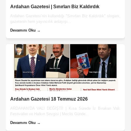
Ardahan Gazetesi | Sınırları Biz Kaldırdık
Ardahan Gazetesi’nin kullandığı "Sınırları Biz Kaldırdık" sloganı,
gazetenin hem yayıncılık anlayışı...
Devamını Oku →
Ardahan Gazetesi 18 Temmuz 2026
ARDAHAN’DA VALİ DEĞİŞTİ! | Kısa Sürede İz Bırakan Vali:
Festivaller ve Halkın Sevgisi | Meclis Günde...
Devamını Oku →