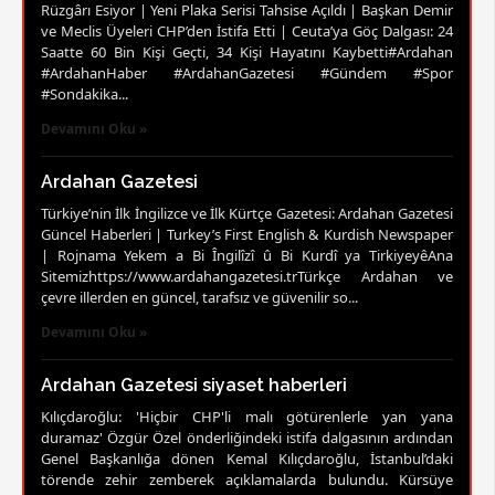
Rüzgârı Esiyor | Yeni Plaka Serisi Tahsise Açıldı | Başkan Demir
ve Meclis Üyeleri CHP’den İstifa Etti | Ceuta’ya Göç Dalgası: 24
Saatte 60 Bin Kişi Geçti, 34 Kişi Hayatını Kaybetti#Ardahan
#ArdahanHaber #ArdahanGazetesi #Gündem #Spor
#Sondakika...
Devamını Oku »
Ardahan Gazetesi
Türkiye’nin İlk İngilizce ve İlk Kürtçe Gazetesi: Ardahan Gazetesi
Güncel Haberleri | Turkey’s First English & Kurdish Newspaper
| Rojnama Yekem a Bi Îngilîzî û Bi Kurdî ya TirkiyeyêAna
Sitemizhttps://www.ardahangazetesi.trTürkçe Ardahan ve
çevre illerden en güncel, tarafsız ve güvenilir so...
Devamını Oku »
Ardahan Gazetesi siyaset haberleri
Kılıçdaroğlu: 'Hiçbir CHP'li malı götürenlerle yan yana
duramaz' Özgür Özel önderliğindeki istifa dalgasının ardından
Genel Başkanlığa dönen Kemal Kılıçdaroğlu, İstanbul’daki
törende zehir zemberek açıklamalarda bulundu. Kürsüye