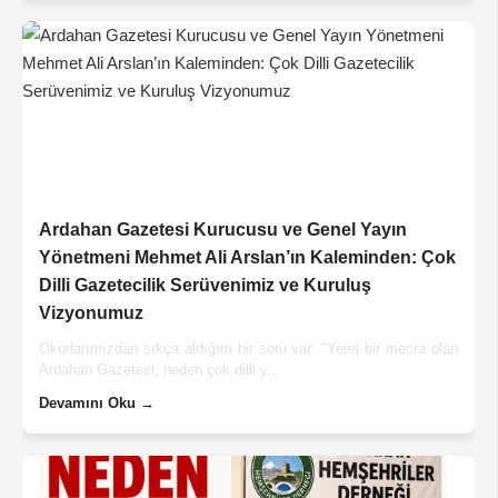
Ardahan Gazetesi Kurucusu ve Genel Yayın
Yönetmeni Mehmet Ali Arslan’ın Kaleminden: Çok
Dilli Gazetecilik Serüvenimiz ve Kuruluş
Vizyonumuz
Okurlarımızdan sıkça aldığım bir soru var: "Yerel bir mecra olan
Ardahan Gazetesi, neden çok dilli y...
Devamını Oku →