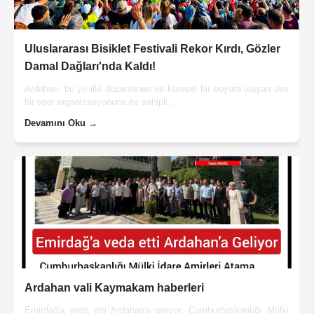
Uluslararası Bisiklet Festivali Rekor Kırdı, Gözler
Damal Dağları'nda Kaldı!
Ardahan, bu yıl ilki düzenlenen ve küresel bir boyuta ulaşan dev
bir spor organizasyonuna ev sahipli...
Devamını Oku →
Ardahan vali Kaymakam haberleri
Emirdağ'a veda etti Ardahan'a geliyor, Cumhurbaşkanlığı Mülki