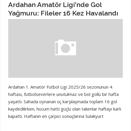
Ardahan Amatör Ligi'nde Gol
Yağmuru: Fileler 16 Kez Havalandı
Ardahan 1. Amatör Futbol Ligi 2025/26 sezonunun 4.
haftası, futbolseverlere unutulmaz ve bol gollü bir hafta
yaşattı. Sahada oynanan üç karşılaşmada toplam 16 gol
kaydedilirken, hücum hattı güçlü olan takımlar haftayı karlı
kapattı. Haftanın en çarpıcı sonuçlarına Sulakyurt
Gençlikspor ve Ardahan Anspor imza attı; her iki ekip de
rakiplerini 5-1 gibi net skorlarla mağlup ederek gövde