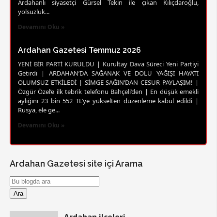
Ardahanlı siyasetçi Gürsel Tekin ile çıkan Kılıçdaroğlu,
yolsuzluk...
Devamını Oku »
Ardahan Gazetesi Temmuz 2026
YENİ BİR PARTİ KURULDU | Kurultay Dava Süreci Yeni Partiyi
Getirdi | ARDAHAN’DA SAĞANAK VE DOLU YAĞIŞI HAYATI
OLUMSUZ ETKİLEDİ | SİMGE SAĞIN’DAN CESUR PAYLAŞIM! |
Özgür Özel’e ilk tebrik telefonu Bahçeli’den | En düşük emekli
aylığını 23 bin 552 TL’ye yükselten düzenleme kabul edildi |
Rusya, ele ge...
Devamını Oku »
Ardahan Gazetesi site içi Arama